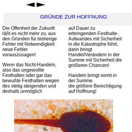
GRÜNDE ZUR HOFFNUNG
Die Offenheit der Zukunft
auf Dauer zu
läßt es nicht mehr zu, aus
erbringenden Festhalte-
den Gründen für bisherige
Aufwandes mit Sicherheit
Fehler mit Notwendigkeit
in die Katastrophe führt,
neue Fehler
dann bringt
vorauszusagen!
Handel/Verändern in der
Summe mit Sicherheit die
Wenn das Nicht-Handeln,
größeren Chancen!
also das ungewollte
Festhalten oder gar das
Handeln bringt somit in
bewußte Festhalten wegen
der Summe
des stetig steigenden und
die größere Berechtigung
deshalb unmöglich
auf Hoffnung!